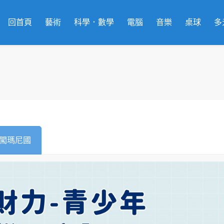
回首頁
藝術
科學．數學
電腦
音樂
桌球
多
闖瑪尼國