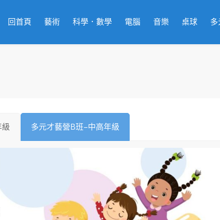
回首頁
藝術
科學．數學
電腦
音樂
桌球
多
年級
多元才藝營B班–中高年級