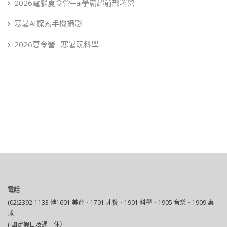
2026電腦夏令營─ai學霸超前部署營
寒暑AI探索手機攝影
2026夏令營─寒暑玩科學
電話
(02)2392-1133 轉1601 美育．1701 才藝．1901 科學．1905 音樂．1909 桌
球
( 國定假日及週一休）