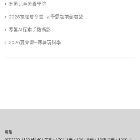
寒暑兒童素養學院
2026電腦夏令營─ai學霸超前部署營
寒暑AI探索手機攝影
2026夏令營─寒暑玩科學
電話
(02)2392-1133 轉1601 美育．1701 才藝．1901 科學．1905 音樂．1909 桌