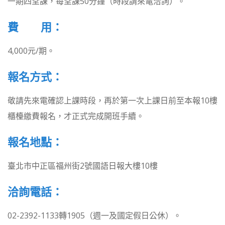
一期四堂課，每堂課50分鐘（時段請來電洽詢）。
費 用：
4,000元/期。
報名方式：
敬請先來電確認上課時段，再於第一次上課日前至本報10樓
櫃檯繳費報名，才正式完成開班手續。
報名地點：
臺北市中正區福州街2號國語日報大樓10樓
洽詢電話：
02-2392-1133轉1905（週一及國定假日公休）。