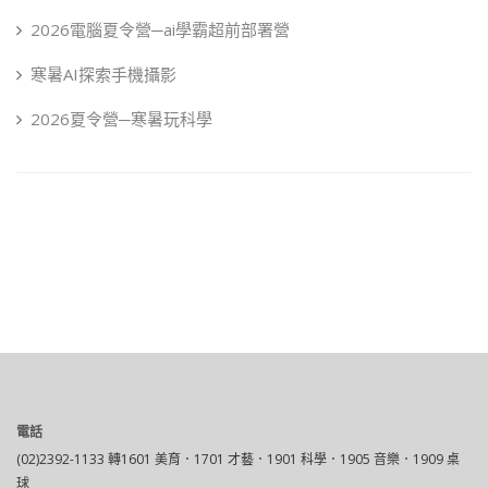
2026電腦夏令營─ai學霸超前部署營
寒暑AI探索手機攝影
2026夏令營─寒暑玩科學
電話
(02)2392-1133 轉1601 美育．1701 才藝．1901 科學．1905 音樂．1909 桌
球