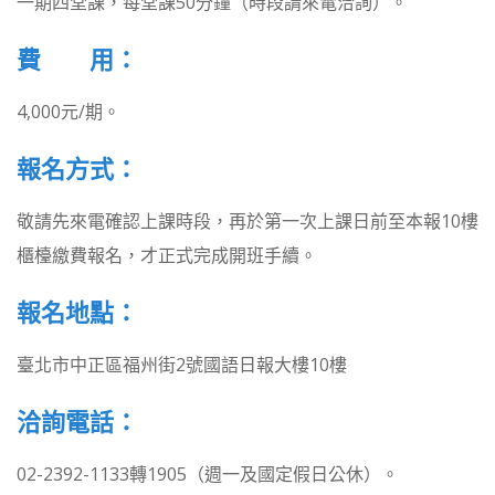
一期四堂課，每堂課50分鐘（時段請來電洽詢）。
費 用：
4,000元/期。
報名方式：
敬請先來電確認上課時段，再於第一次上課日前至本報10樓
櫃檯繳費報名，才正式完成開班手續。
報名地點：
臺北市中正區福州街2號國語日報大樓10樓
洽詢電話：
02-2392-1133轉1905（週一及國定假日公休）。