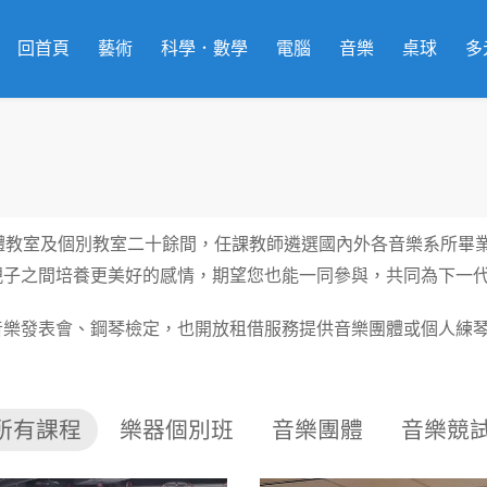
回首頁
藝術
科學．數學
電腦
音樂
桌球
多
體教室及個別教室二十餘間，任課教師遴選國內外各音樂系所畢
親子之間培養更美好的感情，期望您也能一同參與，共同為下一
音樂發表會、鋼琴檢定，也開放租借服務提供音樂團體或個人練
所有課程
樂器個別班
音樂團體
音樂競