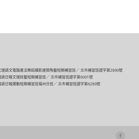
文理語文電腦書法舞蹈攝影建築陶藝短期補習班／ 北市補習班證字第2890號
國語日報文理技藝短期補習班／ 北市補習班證字第6001號
國語日報運動短期補習班福州分班／ 北市補習班證字第6289號