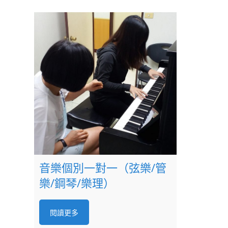
音樂個別一對一（弦樂/管
樂/鋼琴/樂理）
閱讀更多