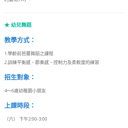
★ 幼兒舞蹈
教學方式：
1.學齡前芭蕾舞蹈之課程
2.訓練平衡感、節奏感、控制力及柔軟度的練習
招生對象：
4～6歲幼稚園小朋友
上課時段：
（六） 下午2:00-3:00