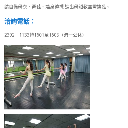
請自備舞衣、舞鞋、連身褲襪 進出舞蹈教室需換鞋。
洽詢電話：
2392－1133轉1601至1605（週一公休）