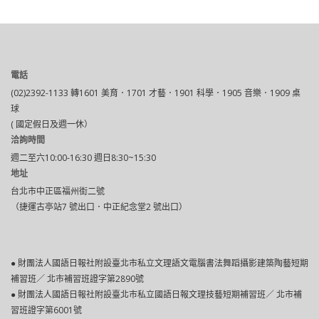
電話
(02)2392-1133 轉1601 美育．1701 才藝．1901 科學．1905 音樂．1909 桌
球
( 國定假日及週一休）
洽詢時間
週二至六10:00-16:30 週日8:30~15:30
地址
台北市中正區福州街二號
（捷運古亭站7 號出口．中正紀念堂2 號出口）
● 財團法人國語日報社附設臺北市私立文理語文電腦書法舞蹈攝影建築陶藝短期
補習班／ 北市補習班證字第2890號
● 財團法人國語日報社附設臺北巿私立國語日報文理技藝短期補習班／ 北市補
習班證字第6001號