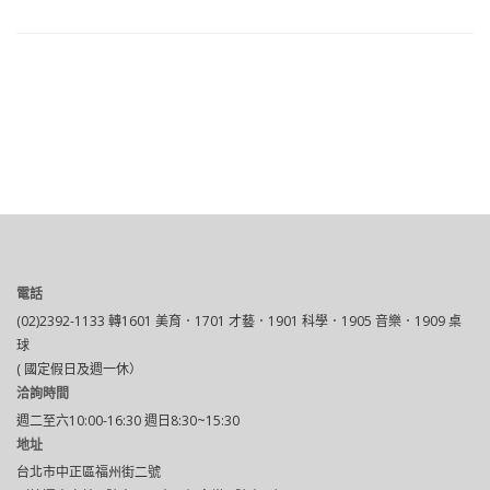
電話
(02)2392-1133 轉1601 美育．1701 才藝．1901 科學．1905 音樂．1909 桌
球
( 國定假日及週一休）
洽詢時間
週二至六10:00-16:30 週日8:30~15:30
地址
台北市中正區福州街二號